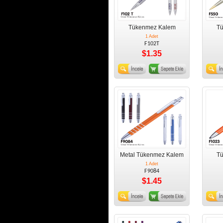
Tükenmez Kalem
T
1 Adet
F102T
$1.35
Metal Tükenmez Kalem
T
1 Adet
F9084
$1.45