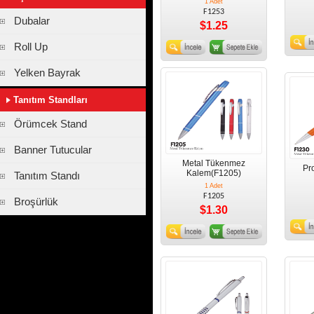
1 Adet
F1253
Dubalar
$1.25
Roll Up
Yelken Bayrak
Tanıtım Standları
Örümcek Stand
Banner Tutucular
Metal Tükenmez
Pr
Kalem(F1205)
Tanıtım Standı
1 Adet
F1205
Broşürlük
$1.30