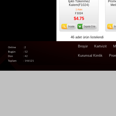
Işıklı Tükenmez
Promo
Kalem(F1024)
Met
1 Adet
F1024
$4.75
46 adet ürün listelendi
Broşür
Kartvizit
M
Online
: 2
Bugün
:
52
Kurumsal Kimlik
Pro
Dün
:
42
Toplam
:
146121