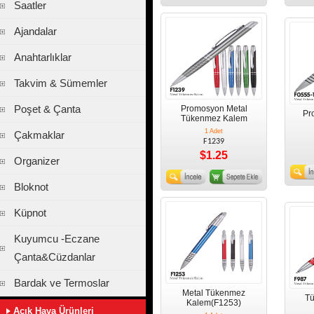
Saatler
Ajandalar
Anahtarlıklar
Takvim & Sümemler
Poşet & Çanta
Promosyon Metal
Pr
Tükenmez Kalem
1 Adet
Çakmaklar
F1239
$1.25
Organizer
Bloknot
Küpnot
Kuyumcu -Eczane
Çanta&Cüzdanlar
Bardak ve Termoslar
Metal Tükenmez
T
Kalem(F1253)
Açık Hava Ürünleri