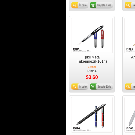
Işıklı Metal
A
Tükenmez(F1014)
1 Adet
F1014
$3.60