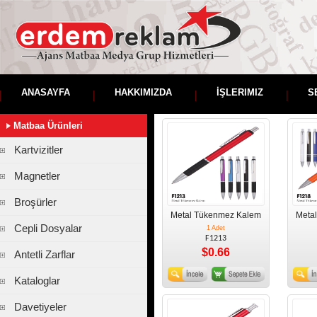
ANASAYFA
HAKKIMIZDA
İŞLERIMIZ
S
Matbaa Ürünleri
Kartvizitler
Magnetler
Broşürler
Metal Tükenmez Kalem
Meta
Cepli Dosyalar
1 Adet
F1213
$0.66
Antetli Zarflar
Kataloglar
Davetiyeler