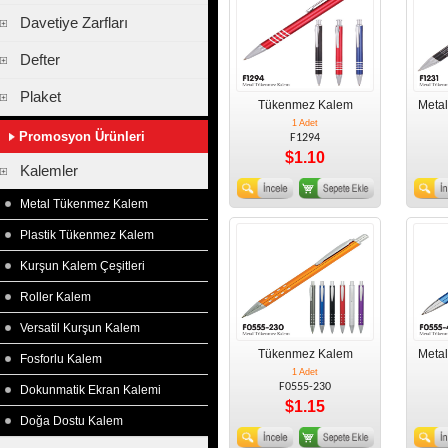
Davetiye Zarfları
Defter
Plaket
Tükenmez Kalem
Meta
1 Adet
Promosyon Ürünleri
F1294
$1.10
Kalemler
Metal Tükenmez Kalem
Plastik Tükenmez Kalem
Kurşun Kalem Çeşitleri
Roller Kalem
Versatil Kurşun Kalem
Tükenmez Kalem
Meta
Fosforlu Kalem
1 Adet
F0555-230
Dokunmatik Ekran Kalemi
$1.15
Doğa Dostu Kalem