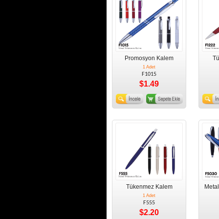
Promosyon Kalem
T
1 Adet
F1015
$1.49
Tükenmez Kalem
Meta
1 Adet
F555
$2.20