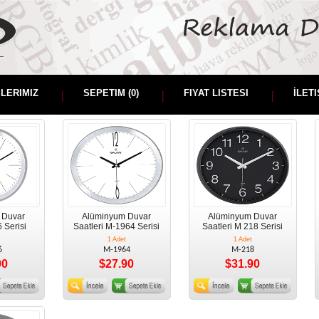
ŞLERIMIZ
SEPETIM (
0
)
FIYAT LISTESI
İLETI
 Duvar
Alüminyum Duvar
Alüminyum Duvar
 Serisi
Saatleri M-1964 Serisi
Saatleri M 218 Serisi
1 Adet
1 Adet
6
M-1964
M-218
90
$27.90
$31.90