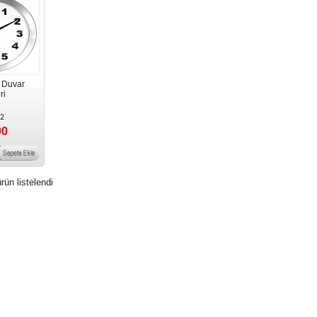
 Duvar
ri
2
90
rün listelendi