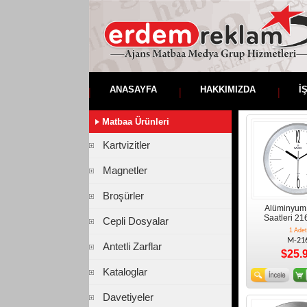
ANASAYFA
HAKKIMIZDA
İ
Matbaa Ürünleri
Kartvizitler
Magnetler
Broşürler
Alüminyum
Saatleri 216
Cepli Dosyalar
1 Adet
M-21
Antetli Zarflar
$25.
Kataloglar
Davetiyeler