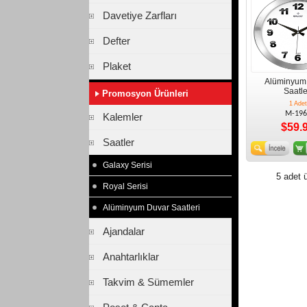
Davetiye Zarfları
Defter
Plaket
Alüminyum
Saatle
Promosyon Ürünleri
1 Adet
M-196
Kalemler
$59.
Saatler
Galaxy Serisi
5 adet ü
Royal Serisi
Alüminyum Duvar Saatleri
Ajandalar
Anahtarlıklar
Takvim & Sümemler