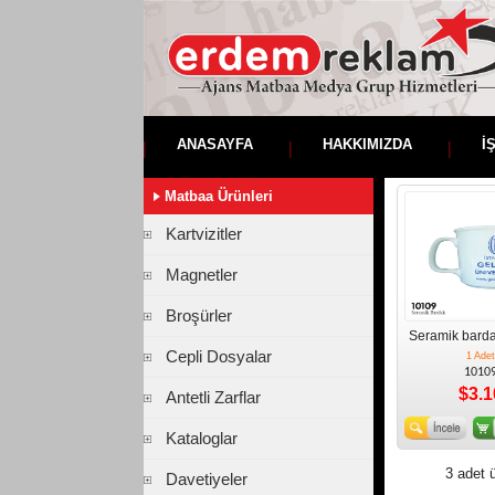
ANASAYFA
HAKKIMIZDA
İ
Matbaa Ürünleri
Kartvizitler
Magnetler
Broşürler
Seramik bard
Cepli Dosyalar
1 Adet
1010
$3.1
Antetli Zarflar
Kataloglar
3 adet ü
Davetiyeler