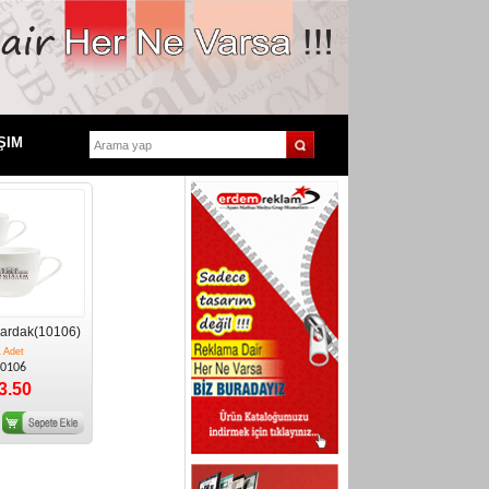
ŞIM
ardak(10106)
 Adet
0106
3.50