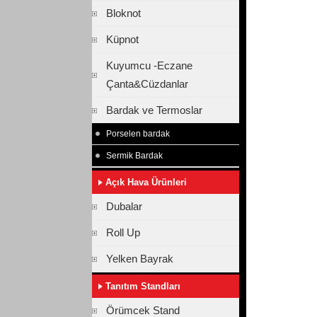
Bloknot
Küpnot
Kuyumcu -Eczane
Çanta&Cüzdanlar
Bardak ve Termoslar
Porselen bardak
Sermik Bardak
Açık Hava Ürünleri
Dubalar
Roll Up
Yelken Bayrak
Tanıtım Standları
Örümcek Stand