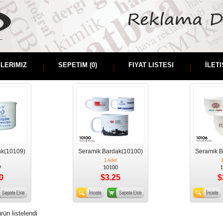
ŞLERIMIZ
SEPETIM (
0
)
FIYAT LISTESI
İLETI
ak(10109)
Seramik Bardak(10100)
Seramik B
1 Adet
1
9
10100
1
0
$3.25
$
rün listelendi