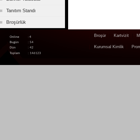
Tanıtım Standı
Broşürlük
Broşür
Kartvizit
M
Online
: 4
Bugün
:
54
Kurumsal Kimlik
Pro
Dün
:
42
Toplam
:
146123