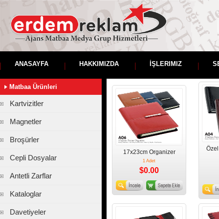
ANASAYFA
HAKKIMIZDA
İŞLERIMIZ
S
Matbaa Ürünleri
Kartvizitler
Magnetler
Broşürler
Özel
17x23cm Organizer
Cepli Dosyalar
1 Adet
$0.00
Antetli Zarflar
Kataloglar
Davetiyeler