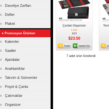
Davetiye Zarfları
Defter
Plaket
Çantalı Organizer
Term
1 Adet
Promosyon Ürünleri
A13
$23.50
Kalemler
Saatler
7 adet ürün listelendi
Ajandalar
Anahtarlıklar
Takvim & Sümemler
Poşet & Çanta
Çakmaklar
Organizer