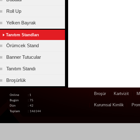
Roll Up
Yelken Bayrak
Tanıtım Standları
Örümcek Stand
Banner Tutucular
Tanıtım Standı
Broşürlük
Broşür
Kartvizit
M
Online
: 1
Bugün
:
75
Kurumsal Kimlik
Pro
Dün
:
42
Toplam
:
146144