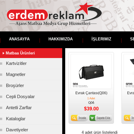
ANASAYFA
HAKKIMIZDA
İŞLERIMIZ
S
Matbaa Ürünleri
Kartvizitler
Magnetler
Broşürler
Evrak Çantası(Q06)
Evr
Cepli Dosyalar
1 Adet
Q06
Antetli Zarflar
$39.00
Kataloglar
Davetiyeler
4 adet ürün listelendi