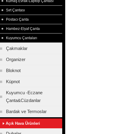
Kumaş Evrak-Laptop Çantası
Sırt Çantası
Postacı Çanta
Hambez-Elyaf Çanta
Kuyumcu Çantaları
Çakmaklar
Organizer
Bloknot
Küpnot
Kuyumcu -Eczane
Çanta&Cüzdanlar
Bardak ve Termoslar
Açık Hava Ürünleri
Dubalar