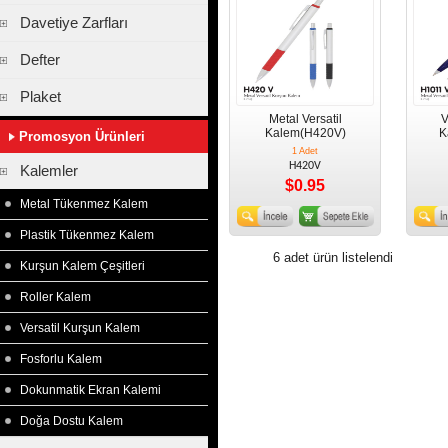
Davetiye Zarfları
Defter
Plaket
Metal Versatil
V
Kalem(H420V)
K
Promosyon Ürünleri
1 Adet
H420V
Kalemler
$0.95
Metal Tükenmez Kalem
Plastik Tükenmez Kalem
6 adet ürün listelendi
Kurşun Kalem Çeşitleri
Roller Kalem
Versatil Kurşun Kalem
Fosforlu Kalem
Dokunmatik Ekran Kalemi
Doğa Dostu Kalem