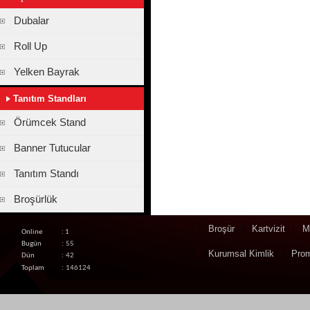
Dubalar
Roll Up
Yelken Bayrak
Tanıtım Standları
Örümcek Stand
Banner Tutucular
Tanıtım Standı
Broşürlük
Broşür
Kartvizit
M
Online
: 1
Bugün
:
55
Kurumsal Kimlik
Pro
Dün
:
42
Toplam
:
146124