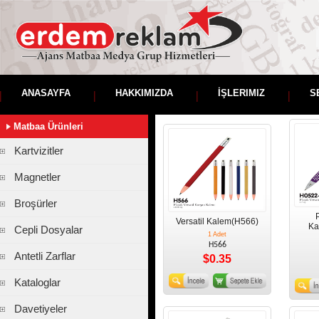
ANASAYFA
HAKKIMIZDA
İŞLERIMIZ
S
Matbaa Ürünleri
Kartvizitler
Magnetler
Broşürler
P
Versatil Kalem(H566)
Ka
Cepli Dosyalar
1 Adet
H566
Antetli Zarflar
$0.35
Kataloglar
Davetiyeler